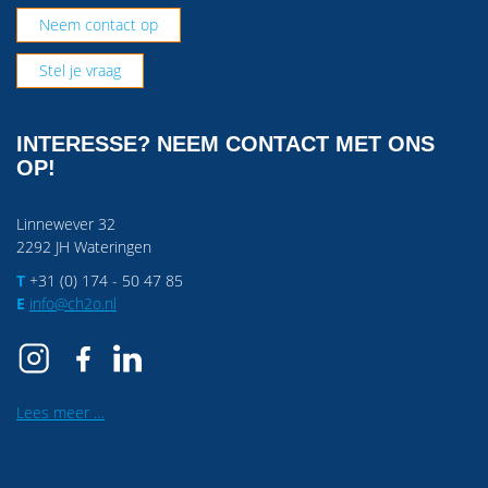
Neem contact op
Stel je vraag
INTERESSE? NEEM CONTACT MET ONS
OP!
Linnewever 32
2292 JH Wateringen
T
+31 (0) 174 - 50 47 85
E
info@ch2o.nl
Lees meer …