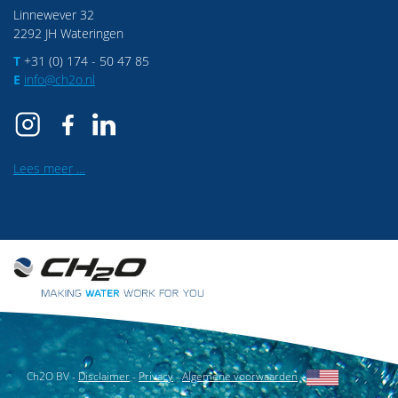
Linnewever 32
2292 JH Wateringen
T
+31 (0) 174 - 50 47 85
E
info@ch2o.nl
Lees meer …
Ch2O BV -
Disclaimer
-
Privacy
-
Algemene voorwaarden
-
English website