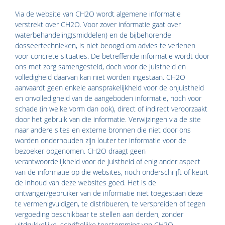
Via de website van CH2O wordt algemene informatie
verstrekt over CH2O. Voor zover informatie gaat over
waterbehandeling(smiddelen) en de bijbehorende
dosseertechnieken, is niet beoogd om advies te verlenen
voor concrete situaties. De betreffende informatie wordt door
ons met zorg samengesteld, doch voor de juistheid en
volledigheid daarvan kan niet worden ingestaan. CH2O
aanvaardt geen enkele aansprakelijkheid voor de onjuistheid
en onvolledigheid van de aangeboden informatie, noch voor
schade (in welke vorm dan ook), direct of indirect veroorzaakt
door het gebruik van die informatie. Verwijzingen via de site
naar andere sites en externe bronnen die niet door ons
worden onderhouden zijn louter ter informatie voor de
bezoeker opgenomen. CH2O draagt geen
verantwoordelijkheid voor de juistheid of enig ander aspect
van de informatie op die websites, noch onderschrijft of keurt
de inhoud van deze websites goed. Het is de
ontvanger/gebruiker van de informatie niet toegestaan deze
te vermenigvuldigen, te distribueren, te verspreiden of tegen
vergoeding beschikbaar te stellen aan derden, zonder
uitdrukkelijke, schriftelijke toestemming van CH2O.