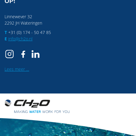
OP!
Linnewever 32
2292 JH Wateringen
T
+31 (0) 174 - 50 47 85
E
info@ch2o.nl
Lees meer …